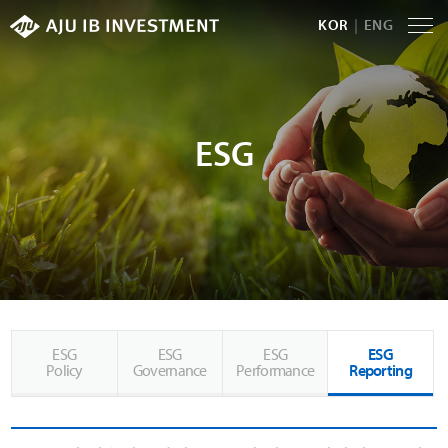
KOR
ENG
ESG
ESG
ESG
ESG
ESG
Policy
Governance
Performance
Reporting