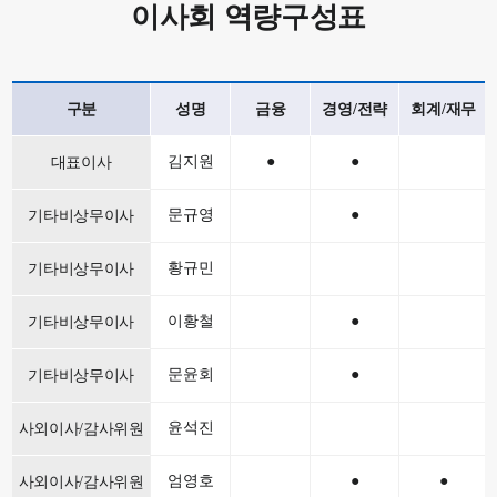
이사회 역량구성표
구분
성명
금융
경영/전략
회계/재무
김지원
●
●
대표이사
문규영
●
기타비상무이사
황규민
기타비상무이사
이황철
●
기타비상무이사
문윤회
●
기타비상무이사
윤석진
사외이사/감사위원
엄영호
●
●
사외이사/감사위원