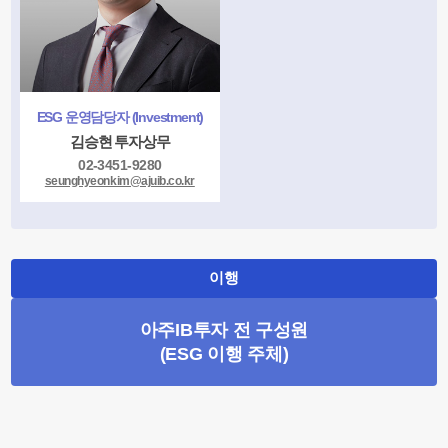
ESG 운영담당자 (Investment)
김승현 투자상무
02-3451-9280
seunghyeonkim@ajuib.co.kr
이행
아주IB투자 전 구성원
(ESG 이행 주체)