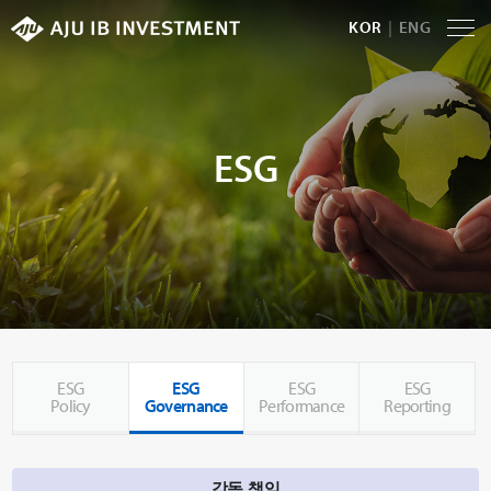
KOR
ENG
ESG
ESG
ESG
ESG
ESG
Policy
Governance
Performance
Reporting
감독 책임